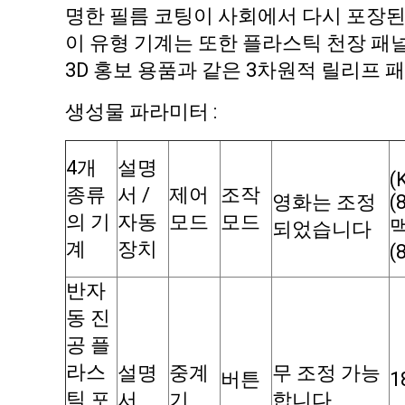
명한 필름 코팅이 사회에서 다시 포장된
이 유형 기계는 또한 플라스틱 천장 패널
3D 홍보 용품과 같은 3차원적 릴리프 
생성물 파라미터 :
4개
설명
(
종류
서 /
제어
조작
영화는 조정
(
의 기
자동
모드
모드
맥
되었습니다
계
장치
(
반자
동 진
공 플
라스
설명
중계
무 조정 가능
버튼
1
틱 포
서
기
합니다