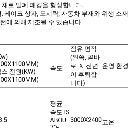
 채로 밀폐 패킹을 형성합니다.
, 케이크 상자, 도시락, 자동차 부재와 위생 소
패턴에 의해 제조될 수 있습니다.
점유 면적
Kw)
(왼쪽, 곧바
800X1100MM)
로 Ｘ 전면
운영 환
속도
스 전원(KW)
이 후퇴합
800X1100MM)
니다)
평균
속도 IS
8.5
3000X2400
ABOUT
고온
70-