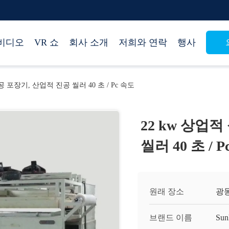
비디오
VR 쇼
회사 소개
저희와 연락
행사
공 포장기, 산업적 진공 씰러 40 초 / Pc 속도
22 kw 상업
씰러 40 초 / 
원래 장소
광동
브랜드 이름
Sun