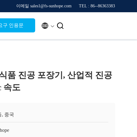
이메일 sales1@fs-sunhope.com
TEL : 86--86363383


요구 인용문
적 식품 진공 포장기, 산업적 진공
Pc 속도
, 중국
hope