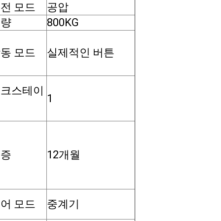
전 모드
공압
중량
800KG
동 모드
실제적인 버튼
워크스테이
1
션
보증
12개월
어 모드
중계기