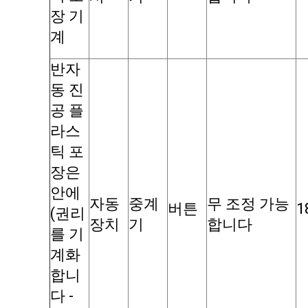
장 기
계
반자
동 진
공 플
라스
틱 포
장은
안에
자동
중계
무 조정 가능
버튼
1
(권리
장치
기
합니다
를 기
계화
합니
다 -