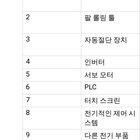
2
팔 롤링 툴
3
자동절단 장치
4
인버터
5
서보 모터
6
PLC
7
터치 스크린
8
전기적인 제어 시
스템
9
다른 전기 부품