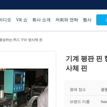
비디오
VR 쇼
회사 소개
저희와 연락
행사
형성하는 PLC 구리 방사체 핀
기계 평판 핀 
사체 핀
원래 장소
광동
브랜드 이름
Sun