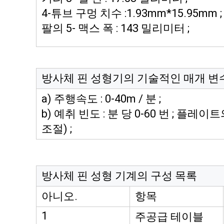
4-튜브 구멍 치수 :1.93mm*15.95mm ;
팔의 5- 맥스 폭 : 143 밀리미터 ;
방사체 핀 성형기의 기술적인 매개 변
a) 주행속도 : 0-40m / 분 ;
b) 예취 빈도 : 분 당 0-60 번 ; 플레
조절) ;
방사체 핀 성형 기계의 구성 목록
아니오.
항목
1
주공급 테이블