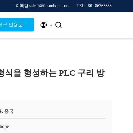
이메일 sales1@fs-sunhope.com
TEL : 86--86363383


요구 인용문
형식을 형성하는 PLC 구리 방
, 중국
hope