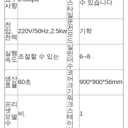
스
수 있습니다
사항
타
일
운
전
전
압,
220V/50Hz,2.5kw
기학
모
전력
드
실
실행
린
조절할 수 있는
6--8
속도
더
수
코
생산
어
60초
900*900*56mm
효율
크
기
워
프리
크
셋
스
비.
1
모델
테
수
이