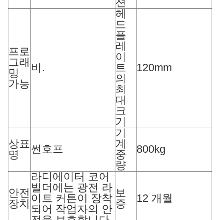
션
헤
드
플
레
프로
이
그래
비.
트
120mm
밍
의
가능
최
대
크
기
기
상표
계
썬호프
800kg
명
중
량
라디에이터 코어
빌더에는 광전 라
안전
보
이트 커튼이 장착
12 개월
장치
증
되어 작업자의 안
전을 보호합니다.