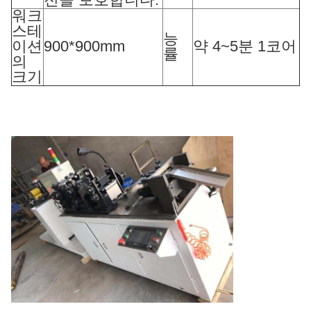
워크
스테
능
이션
900*900mm
약 4~5분 1코어
률
의
크기