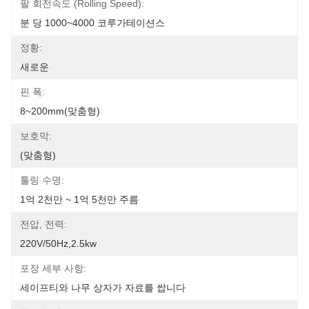
팔 회전속도 (rolling Speed):
분 당 1000~4000 코루가테이션스
정황:
새로운
핀 폭:
8~200mm(맞춤형)
보호막:
(맞춤형)
툴링 수명:
1억 2천만 ~ 1억 5천만 주름
전압, 전력:
220V/50Hz,2.5kw
포장 세부 사항:
세이프티와 나무 상자가 자료를 쌉니다