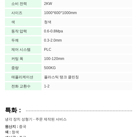
소비 전력
2KW
사이즈
1000*600*1000mm
색
청색
동작 압력
0.6-0.8Mpa
두께
0.3-2.0mm
제어 시스템
PLC
커팅 폭
100-120mm
중량
500KG
애플리케이션
플라스틱 탱크 클린칭
전화 교환수
1-2
특화 :
냉각 장치 성형기 - 주문 제작된 서비스
원산지 :
중국
색 :
청색