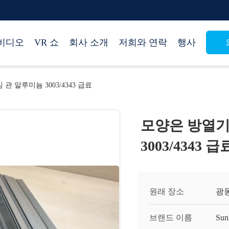
비디오
VR 쇼
회사 소개
저희와 연락
행사
관 알루미늄 3003/4343 급료
모양은 방열기
3003/4343 급
원래 장소
광동
브랜드 이름
Sun