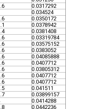
.6
0.0317292
2
0.034524
.6
0.0350172
.1
0.0378942
.4
0.0381408
.6
0.03319784
.6
0.03575152
.6
0.0383052
.6
0.04085888
.6
0.0407712
.6
0.03805312
.6
0.0407712
.6
0.0407712
.5
0.041511
.7
0.03899157
4
0.0414288
.8
0.0442236