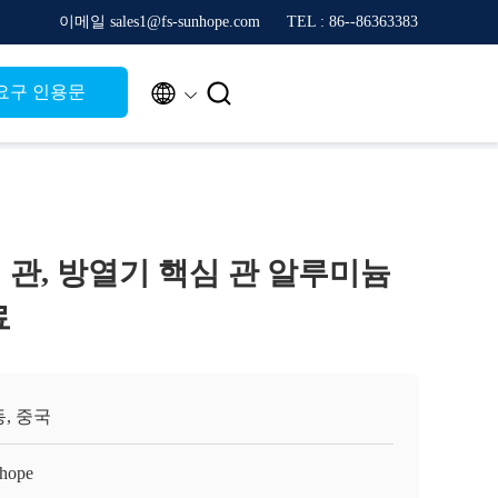
이메일 sales1@fs-sunhope.com
TEL : 86--86363383


요구 인용문
 관, 방열기 핵심 관 알루미늄
료
, 중국
hope