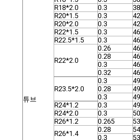
R18*2.0
0.3
38
R20*1.5
0.3
4
R20*2.0
0.3
42
R22*1.5
0.3
46
R22.5*1.5
0.3
46
0.26
46
0.28
46
R22*2.0
0.3
46
0.32
46
0.3
49
R23.5*2.0
0.28
49
0.3
49
튜브
R24*1.2
0.3
49
R24*2.0
0.3
50
R26*1.2
0.265
53
0.28
5
R26*1.4
0.3
53