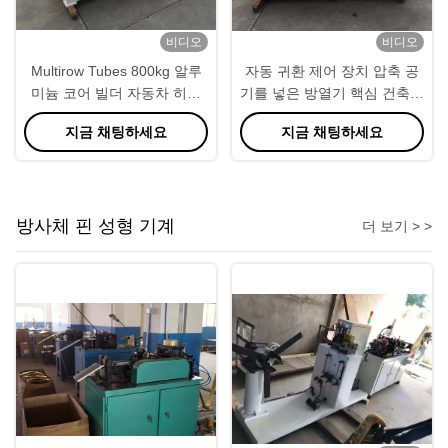
비디오
비디오
Multirow Tubes 800kg 알루
자동 귀환 제어 장치 압축 공
미늄 코어 빌더 자동차 히터
기를 넣은 방열기 핵심 건축업
라디에이터
자 기계, 핵심 회의 기계
지금 채팅하세요
지금 채팅하세요
방사체 핀 성형 기계
더 보기 > >