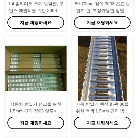
1.4 밀리미터 두께 방열판, 쿠
50-70mm 길이 3003 급료 방
민스 애벌레를 위한 3003 알
열기 판, 조정가능한 방열기
루미늄 쉬트
출구 판
지금 채팅하세요
지금 채팅하세요
자동차 방열기 탱크를 위한
자동 방열기 핵심 화관 86을
1.5mm 간격 3003 알루미늄
위한 백색 1.5mm 간격 방열
우두머리 판
기 판
지금 채팅하세요
지금 채팅하세요