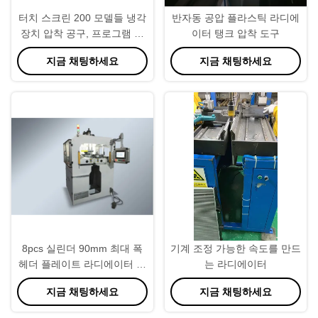
터치 스크린 200 모델들 냉각
반자동 공압 플라스틱 라디에
장치 압착 공구, 프로그램 가
이터 탱크 압착 도구
능한 냉각 장치 제조 기계
지금 채팅하세요
지금 채팅하세요
PLC
8pcs 실린더 90mm 최대 폭
기계 조정 가능한 속도를 만드
헤더 플레이트 라디에이터 라
는 라디에이터
디에이터 탱크 용 기계 만들기
지금 채팅하세요
지금 채팅하세요