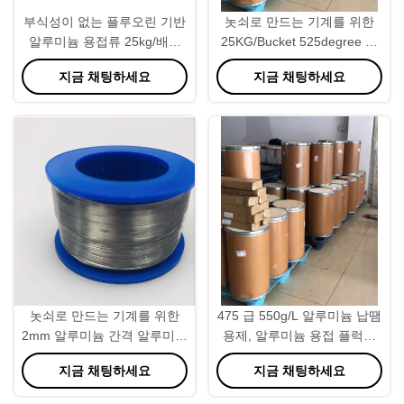
부식성이 없는 플루오린 기반
놋쇠로 만드는 기계를 위한
알루미늄 용접류 25kg/배트
25KG/Bucket 525degree 녹
525°C
는 알루미늄 놋쇠로 만드는 플
지금 채팅하세요
지금 채팅하세요
럭스
놋쇠로 만드는 기계를 위한
475 급 550g/L 알루미늄 납땜
2mm 알루미늄 간격 알루미늄
용제, 알루미늄 용접 플럭스
용접 철사
분말
지금 채팅하세요
지금 채팅하세요