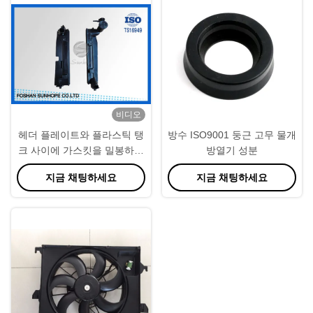
비디오
헤더 플레이트와 플라스틱 탱
방수 ISO9001 둥근 고무 물개
크 사이에 가스킷을 밀봉하는
방열기 성분
자동차 냉각 장치 플라스틱 탱
지금 채팅하세요
지금 채팅하세요
크 기계적 냉각 장치