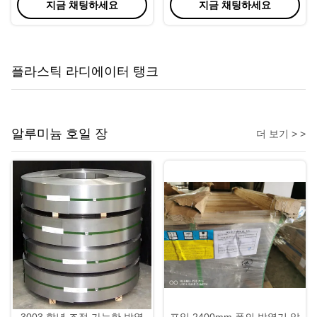
지금 채팅하세요
지금 채팅하세요
습니다
플라스틱 라디에이터 탱크
알루미늄 호일 장
더 보기 > >
3003 학년 조정 가능한 방열
포일 2400mm 폭의 방열기 알