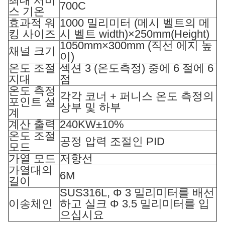
최대 서비
700C
스 기온
효과적 워
1000 밀리미터 (메시 벨트의 메
킹 사이즈
시 벨트 width)×250mm(Height)
1050mm×300mm (직선 에지 높
채널 크기
이)
온도 조절
섹션 3 (온도측정) 중에 6 절에 6
지대
점
온도 측정
각각 코너 + 퍼니스 온도 측정의
포인트 설
상부 및 하부
계
계산 출력
240KW±10%
온도 조절
공정 압력 조절인 PID
모드
가열 모드
저항선
가열대의
6M
길이
SUS316L, Φ 3 밀리미터를 배선
이송체인
하고 실크 Φ 3.5 밀리미터를 입
으십시요