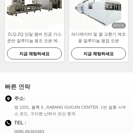
비디오
ZLQ-ZQ 단일 챔버 진공 가스
라디에이터 및 열 교환기 제조
운반 알루미늄 용조 오븐 에너
용 알루미늄 용접 오븐
지 절약 빠른 사이클
지금 채팅하세요
지금 채팅하세요
빠른 연락
주소:
방 1201, 블록 6, JIABANG GUOJIN CENTER, 1번 쉴롱 사우
스 로드, 구이첸 난하이 포산 중국
TEL :
0086-86363383