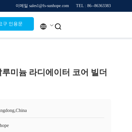
이메일 sales1@fs-sunhope.com
TEL : 86--86363383
요구 인용문


V 알루미늄 라디에이터 코어 빌더
ngdong,China
hope