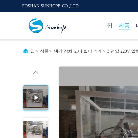
FOSHAN SUNHOPE CO.,LTD.
집
제품
집
>
상품
>
냉각 장치 코어 빌더 기계
>
3 전압 220V